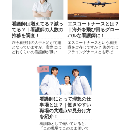
看護師は増えてる？減っ
エスコートナースとは？
てる？｜看護師の人数の
｜海外を飛び回るグロー
推移を調査！
バルな看護師に！
昨今看護師の人手不足が問題
エスコートナースという看護
となっていますが、実際には
職をご存じですか？ 海外では
どれくらいの看護師が働いて
フライングナースとも呼ば
いるのでしょうか。 また、今
れ、まさしく「空飛ぶ看護
後どれくらいの人数の看護師
師」の名の通り、世界各国を
が必要とされているのでしょ
飛び回り看護対応をするお仕
お仕事
うか。 今回は、人手不足と言
事です！ 今回は、まだまだ日
われている看護師の現状を調
本では知名度が低いエスコー
査し...
トナ...
看護師にとって理想の仕
事場とは？｜働きやすい
職場の共通点や見分け方
を紹介！
看護師として働いていると、
「この職場でこのまま働いて